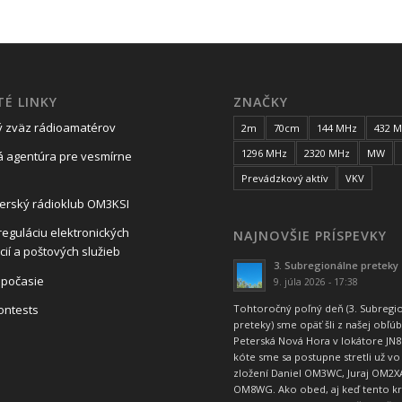
TÉ LINKY
ZNAČKY
ý zväz rádioamatérov
2m
70cm
144 MHz
432 
1296 MHz
2320 MHz
MW
 agentúra pre vesmírne
Prevádzkový aktív
VKV
erský rádioklub OM3KSI
reguláciu elektronických
NAJNOVŠIE PRÍSPEVKY
ií a poštových služieb
3. Subregionálne preteky
 počasie
9. júla 2026 - 17:38
ontests
Tohtoročný poľný deň (3. Subregi
preteky) sme opäť šli z našej obľú
Peterská Nová Hora v lokátore JN8
kóte sme sa postupne stretli už vo
zložení Daniel OM3WC, Juraj OM2XA
OM8WG. Ako obed, aj keď tento kr