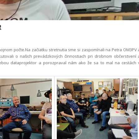
R
v hojnom počte.Na začiatku stretnutia sme si zaspomínali na Petra OM3PV 
skutovali o našich prevádzkových činnostiach pri drobnom občerstvení 
ebou dataprojektor a porozpraval nám ako že sa to mal na cestách 