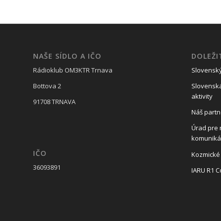
NAŠE SÍDLO A IČO
DOLEŽI
Rádioklub OM3KTR Trnava
Slovensk
Bottova 2
Slovenská
aktivity
91708 TRNAVA
Náš partn
Úrad pre 
komunikác
IČO
Kozmické
36093891
IARU R1 C