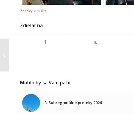
Značky:
om3ktr
Zdielať na
3. subregionálne
preteky – Poľný deň
2023
Mohlo by sa Vám páčiť
3. Subregionálne preteky 2026