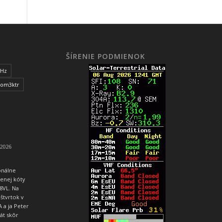
ŠÍRENIE PODMIENOK
MHz
om3ktr
 2026
onálne
benej kóty
8VL. Na
 štvrtok v
 a ja Peter
át skôr