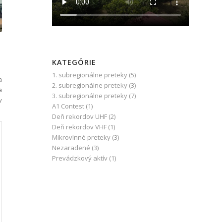
KATEGÓRIE
1. subregionálne preteky
(5)
a
2. subregionálne preteky
(3)
a
3. subregionálne preteky
(7)
v
A1 Contest
(1)
Deň rekordov UHF
(2)
Deň rekordov VHF
(1)
Mikrovlnné preteky
(3)
Nezaradené
(3)
Prevádzkový aktív
(1)