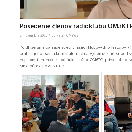
Posedenie členov rádioklubu OM3KT
/
2. novembra 2023
od
Peter OM8WG
Po dlhšej sme sa zase stretli v našich klubových priestorov 
uctili si jeho pamiatku minútou ticha. Výborne sme si podi
nejakom tom malom poháriku. Jožko OM6TC, priniesol so s
Singapúre a po Austrálie.