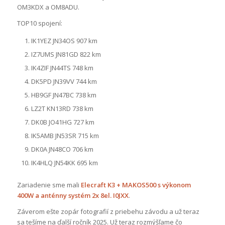
OM3KDX a OM8ADU.
TOP10 spojení:
IK1YEZ JN34OS 907 km
IZ7UMS JN81GD 822 km
IK4ZIF JN44TS 748 km
DK5PD JN39VV 744 km
HB9GF JN47BC 738 km
LZ2T KN13RD 738 km
DK0B JO41HG 727 km
IK5AMB JN53SR 715 km
DK0A JN48CO 706 km
IK4HLQ JN54KK 695 km
Zariadenie sme mali
Elecraft K3 + MAKOS500 s výkonom
400W a anténny systém 2x 8el. I0JXX
.
Záverom ešte zopár fotografií z priebehu závodu a už teraz
sa tešíme na ďalší ročník 2025. Už teraz rozmýšľame čo