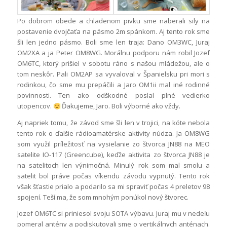
Po dobrom obede a chladenom pivku sme naberali sily na
postavenie dvojčaťa na pásmo 2m spánkom. Aj tento rok sme
šli len jedno pásmo. Boli sme len traja: Dano OM3WC, Juraj
OM2XA a ja Peter OM8WG. Morálnu podporu nám robil Jozef
OM6TC, ktorý prišiel v sobotu ráno s našou mládežou, ale o
tom neskôr. Pali OM2AP sa vyvaloval v Španielsku pri mori s
rodinkou, čo sme mu prepáčili a Jaro OM1ii mal iné rodinné
povinnosti. Ten ako odškodné poslal plné vedierko
utopencov.
Ďakujeme, Jaro. Boli výborné ako vždy.
Aj napriek tomu, že závod sme šli len v trojici, na kóte nebola
tento rok o ďalšie rádioamatérske aktivity núdza. Ja OM8WG
som využil príležitosť na vysielanie zo štvorca JN88 na MEO
satelite IO-117 (Greencube), keďže aktivita zo štvorca JN88 je
na satelitoch len výnimočná. Minulý rok som mal smolu a
satelit bol práve počas víkendu závodu vypnutý. Tento rok
však šťastie prialo a podarilo sa mi spraviť počas 4 preletov 98
spojení. Teší ma, že som mnohým ponúkol nový štvorec.
Jozef OM6TC si priniesol svoju SOTA výbavu. Juraj mu v nedeľu
pomeral antény a podiskutovali sme o vertikálnych anténach.