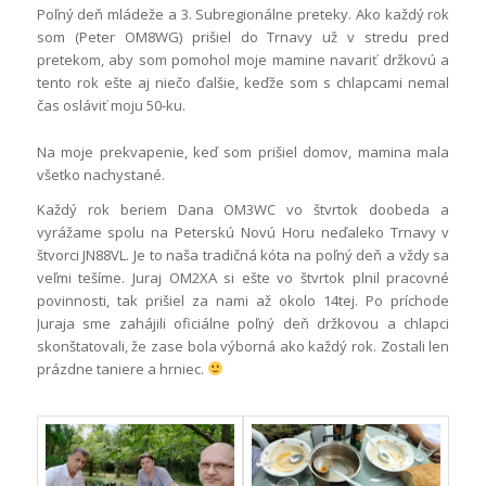
Poľný deň mládeže a 3. Subregionálne preteky. Ako každý rok
som (Peter OM8WG) prišiel do Trnavy už v stredu pred
pretekom, aby som pomohol moje mamine navariť držkovú a
tento rok ešte aj niečo ďalšie, keďže som s chlapcami nemal
čas osláviť moju 50-ku.
Na moje prekvapenie, keď som prišiel domov, mamina mala
všetko nachystané.
Každý rok beriem Dana OM3WC vo štvrtok doobeda a
vyrážame spolu na Peterskú Novú Horu neďaleko Trnavy v
štvorci JN88VL. Je to naša tradičná kóta na poľný deň a vždy sa
veľmi tešíme. Juraj OM2XA si ešte vo štvrtok plnil pracovné
povinnosti, tak prišiel za nami až okolo 14tej. Po príchode
Juraja sme zahájili oficiálne poľný deň držkovou a chlapci
skonštatovali, že zase bola výborná ako každý rok. Zostali len
prázdne taniere a hrniec.