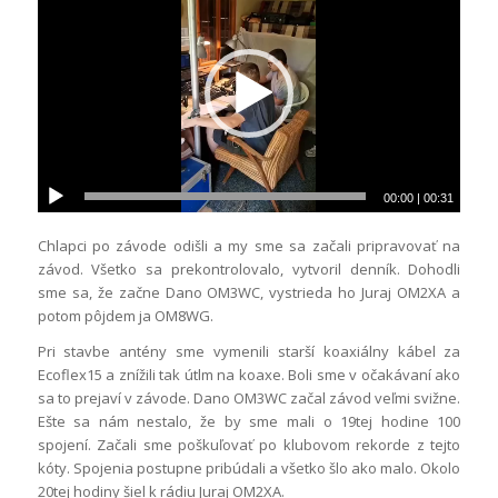
00:00
|
00:31
Chlapci po závode odišli a my sme sa začali pripravovať na
závod. Všetko sa prekontrolovalo, vytvoril denník. Dohodli
sme sa, že začne Dano OM3WC, vystrieda ho Juraj OM2XA a
potom pôjdem ja OM8WG.
Pri stavbe antény sme vymenili starší koaxiálny kábel za
Ecoflex15 a znížili tak útlm na koaxe. Boli sme v očakávaní ako
sa to prejaví v závode. Dano OM3WC začal závod veľmi svižne.
Ešte sa nám nestalo, že by sme mali o 19tej hodine 100
spojení. Začali sme poškuľovať po klubovom rekorde z tejto
kóty. Spojenia postupne pribúdali a všetko šlo ako malo. Okolo
20tej hodiny šiel k rádiu Juraj OM2XA.