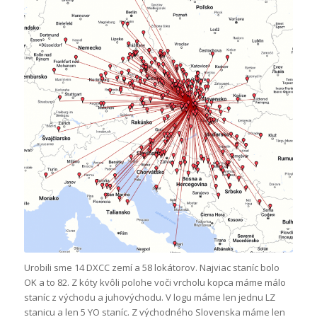
Urobili sme 14 DXCC zemí a 58 lokátorov. Najviac staníc bolo
OK a to 82. Z kóty kvôli polohe voči vrcholu kopca máme málo
staníc z východu a juhovýchodu. V logu máme len jednu LZ
stanicu a len 5 YO staníc. Z východného Slovenska máme len