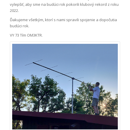
vylepšiť, aby sme na budúci rok pokorili klubový rekord z roku
2022.
Ďakujeme všetkým, ktorí s nami spravili spojenie a dopočutia
budúci rok.
VY 73 Tím OM3KTR.