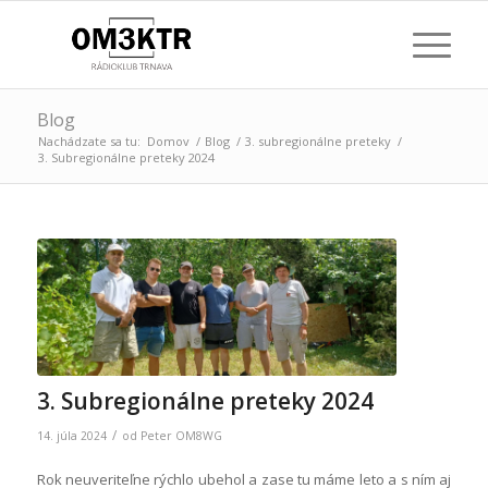
Blog
Nachádzate sa tu:
Domov
/
Blog
/
3. subregionálne preteky
/
3. Subregionálne preteky 2024
3. Subregionálne preteky 2024
/
14. júla 2024
od
Peter OM8WG
Rok neuveriteľne rýchlo ubehol a zase tu máme leto a s ním aj