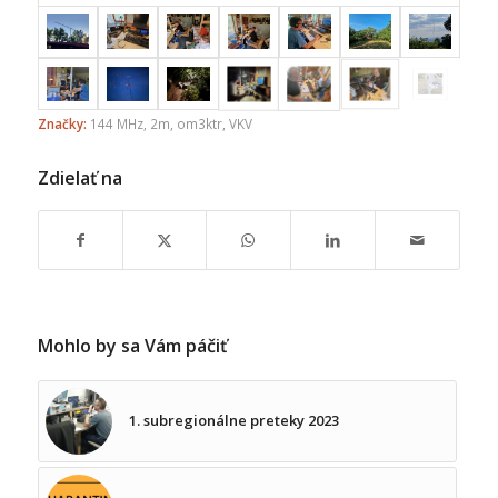
Značky:
144 MHz
,
2m
,
om3ktr
,
VKV
Zdielať na
Mohlo by sa Vám páčiť
1. subregionálne preteky 2023