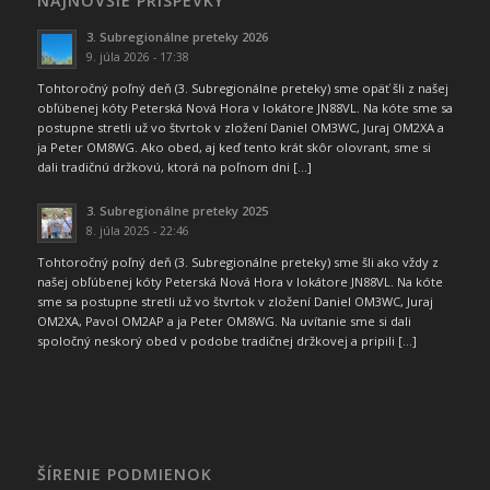
NAJNOVŠIE PRÍSPEVKY
3. Subregionálne preteky 2026
9. júla 2026 - 17:38
Tohtoročný poľný deň (3. Subregionálne preteky) sme opäť šli z našej
obľúbenej kóty Peterská Nová Hora v lokátore JN88VL. Na kóte sme sa
postupne stretli už vo štvrtok v zložení Daniel OM3WC, Juraj OM2XA a
ja Peter OM8WG. Ako obed, aj keď tento krát skôr olovrant, sme si
dali tradičnú držkovú, ktorá na poľnom dni […]
3. Subregionálne preteky 2025
8. júla 2025 - 22:46
Tohtoročný poľný deň (3. Subregionálne preteky) sme šli ako vždy z
našej obľúbenej kóty Peterská Nová Hora v lokátore JN88VL. Na kóte
sme sa postupne stretli už vo štvrtok v zložení Daniel OM3WC, Juraj
OM2XA, Pavol OM2AP a ja Peter OM8WG. Na uvítanie sme si dali
spoločný neskorý obed v podobe tradičnej držkovej a pripili […]
ŠÍRENIE PODMIENOK