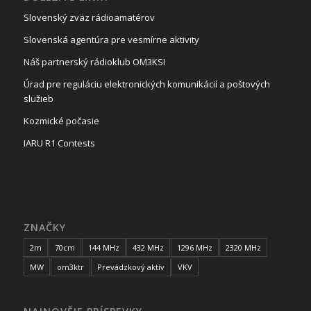
Slovenský zväz rádioamatérov
Slovenská agentúra pre vesmírne aktivity
Náš partnerský rádioklub OM3KSI
Úrad pre reguláciu elektronických komunikácií a poštových
služieb
Kozmické počasie
IARU R1 Contests
ZNAČKY
2m
70cm
144 MHz
432 MHz
1296 MHz
2320 MHz
MW
om3ktr
Prevádzkový aktív
VKV