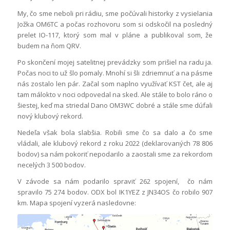
My, čo sme neboli pri rádiu, sme počúvali historky z vysielania
Jožka OM6TC a počas rozhovoru som si odskočil na posledný
prelet IO-117, ktorý som mal v pláne a publikoval som, že
budem na ňom QRV.
Po skončení mojej satelitnej prevádzky som prišiel na radu ja.
Počas noci to už šlo pomaly. Mnohí si šli zdriemnuť a na pásme
nás zostalo len pár. Začal som naplno využívať KST čet, ale aj
tam málokto v noci odpovedal na sked. Ale stále to bolo ráno o
šiestej, keď ma striedal Dano OM3WC dobré a stále sme dúfali
nový klubový rekord.
Nedeľa však bola slabšia. Robili sme čo sa dalo a čo sme
vládali, ale klubový rekord z roku 2022 (deklarovaných 78 806
bodov) sa nám pokoriť nepodarilo a zaostali sme za rekordom
necelých 3 500 bodov.
V závode sa nám podarilo spraviť 262 spojení, čo nám
spravilo 75 274 bodov. ODX bol IK1YEZ z JN34OS čo robilo 907
km. Mapa spojení vyzerá nasledovne: