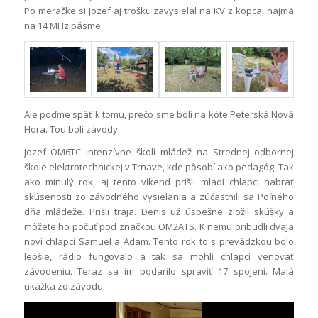
Po meračke si Jozef aj trošku zavysielal na KV z kopca, najmä
na 14 MHz pásme.
Ale poďme späť k tomu, prečo sme boli na kóte Peterská Nová
Hora. Tou boli závody.
Jozef OM6TC intenzívne školí mládež na Strednej odbornej
škole elektrotechnickej v Trnave, kde pôsobí ako pedagóg. Tak
ako minulý rok, aj tento víkend prišli mladí chlapci nabrať
skúsenosti zo závodného vysielania a zúčastnili sa Poľného
dňa mládeže. Prišli traja. Denis už úspešne zložil skúšky a
môžete ho počuť pod značkou OM2ATS. K nemu pribudli dvaja
noví chlapci Samuel a Adam. Tento rok to s prevádzkou bolo
lepšie, rádio fungovalo a tak sa mohli chlapci venovať
závodeniu. Teraz sa im podarilo spraviť 17 spojení. Malá
ukážka zo závodu: