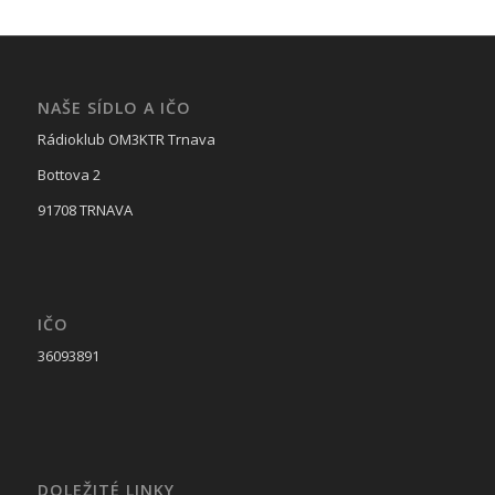
NAŠE SÍDLO A IČO
Rádioklub OM3KTR Trnava
Bottova 2
91708 TRNAVA
IČO
36093891
DOLEŽITÉ LINKY