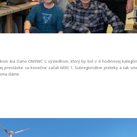
ekom iba Dano OM3WC s výsledkom, ktorý by bol v 6 hodinovej kategóri
j prestávke sa konečne začali blížiť 1. Subregionálne preteky a tak sm
pásma dáme.