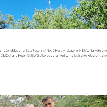
 z našej obľúbenej kóty Peterská Nová Hora v lokátore JN88VL. Na kóte sm
aj OM2XA a ja Peter OM8WG. Ako obed, aj keď tento krát skôr olovrant, sm