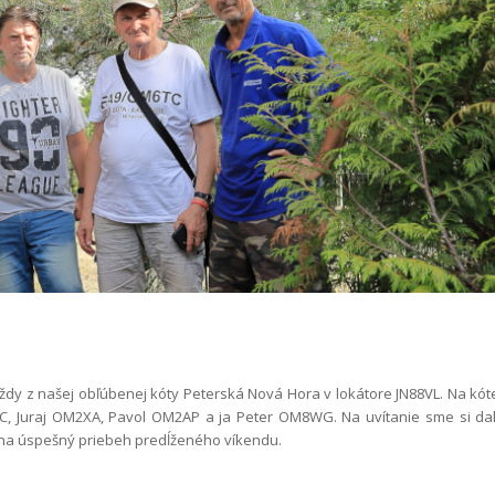
vždy z našej obľúbenej kóty Peterská Nová Hora v lokátore JN88VL. Na kót
WC, Juraj OM2XA, Pavol OM2AP a ja Peter OM8WG. Na uvítanie sme si dal
i na úspešný priebeh predĺženého víkendu.