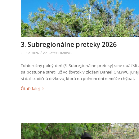
3. Subregionálne preteky 2026
/
9. júla 2026
od
Peter OM8WG
Tohtoročný poľný deň (3. Subregionálne preteky) sme opäť šli
sa postupne stretli už vo štvrtok v zložení Daniel OM3WC, Jur
si dali tradičnú držkovú, ktorá na poľnom dni nemôže chýbať.
Čítať ďalej