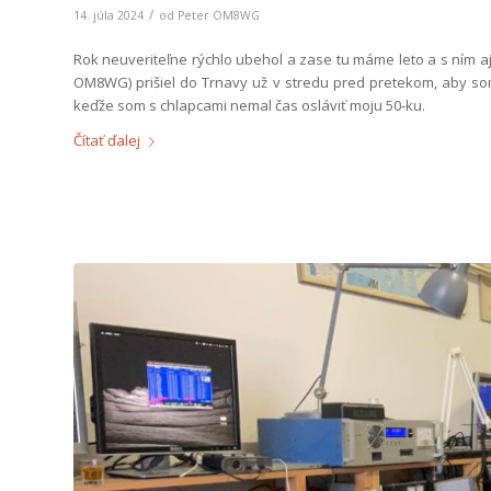
/
14. júla 2024
od
Peter OM8WG
Rok neuveriteľne rýchlo ubehol a zase tu máme leto a s ním a
OM8WG) prišiel do Trnavy už v stredu pred pretekom, aby so
keďže som s chlapcami nemal čas osláviť moju 50-ku.
Čítať ďalej