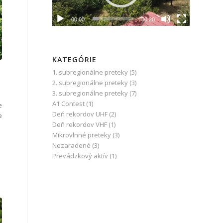
00:00
00:20
KATEGÓRIE
1. subregionálne preteky
(5)
2. subregionálne preteky
(3)
3. subregionálne preteky
(7)
A1 Contest
(1)
e
Deň rekordov UHF
(2)
e
Deň rekordov VHF
(1)
Mikrovlnné preteky
(3)
Nezaradené
(3)
Prevádzkový aktív
(1)