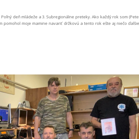
j Poľný deň mládeže a 3. Subregionálne preteky. Ako každý rok som (Pete
m pomohol moje mamine navariť držkovú a tento rok ešte aj niečo ďalšie