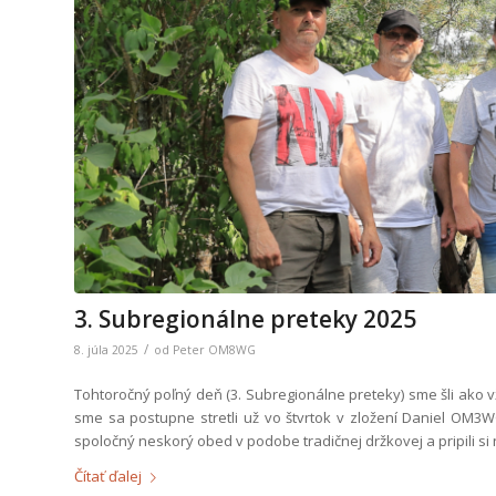
3. Subregionálne preteky 2025
/
8. júla 2025
od
Peter OM8WG
Tohtoročný poľný deň (3. Subregionálne preteky) sme šli ako 
sme sa postupne stretli už vo štvrtok v zložení Daniel OM3
spoločný neskorý obed v podobe tradičnej držkovej a pripili s
Čítať ďalej