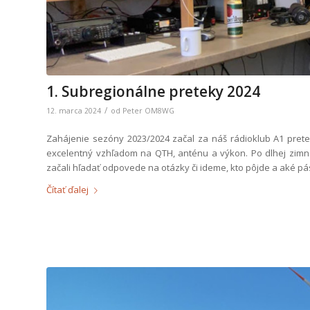
1. Subregionálne preteky 2024
/
12. marca 2024
od
Peter OM8WG
Zahájenie sezóny 2023/2024 začal za náš rádioklub A1 pret
excelentný vzhľadom na QTH, anténu a výkon. Po dlhej zimne
začali hľadať odpovede na otázky či ideme, kto pôjde a aké 
Čítať ďalej