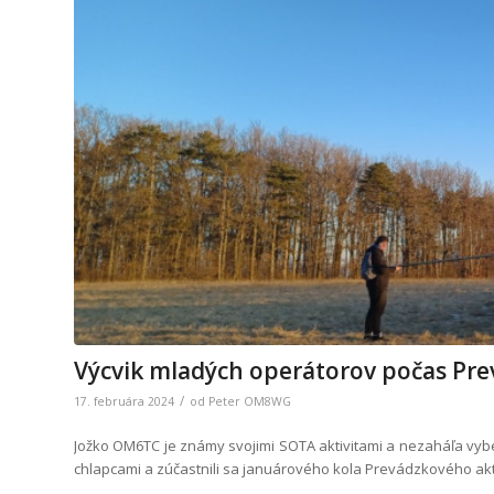
Výcvik mladých operátorov počas Pr
/
17. februára 2024
od
Peter OM8WG
Jožko OM6TC je známy svojimi SOTA aktivitami a nezaháľa vyb
chlapcami a zúčastnili sa januárového kola Prevádzkového akt