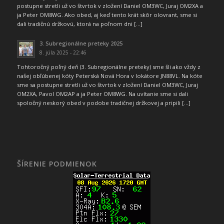
postupne stretli už vo štvrtok v zložení Daniel OM3WC, Juraj OM2XA a
ja Peter OM8WG. Ako obed, aj keď tento krát skôr olovrant, sme si
dali tradičnú držkovú, ktorá na poľnom dni […]
3. Subregionálne preteky 2025
8. júla 2025 - 22:46
Tohtoročný poľný deň (3. Subregionálne preteky) sme šli ako vždy z
našej obľúbenej kóty Peterská Nová Hora v lokátore JN88VL. Na kóte
sme sa postupne stretli už vo štvrtok v zložení Daniel OM3WC, Juraj
OM2XA, Pavol OM2AP a ja Peter OM8WG. Na uvítanie sme si dali
spoločný neskorý obed v podobe tradičnej držkovej a pripili […]
ŠÍRENIE PODMIENOK