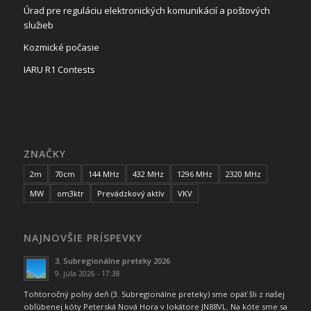
Úrad pre reguláciu elektronických komunikácií a poštových
služieb
Kozmické počasie
IARU R1 Contests
ZNAČKY
2m
70cm
144 MHz
432 MHz
1296 MHz
2320 MHz
MW
om3ktr
Prevádzkový aktív
VKV
NAJNOVŠIE PRÍSPEVKY
3. Subregionálne preteky 2026
9. júla 2026 - 17:38
Tohtoročný poľný deň (3. Subregionálne preteky) sme opäť šli z našej
obľúbenej kóty Peterská Nová Hora v lokátore JN88VL. Na kóte sme sa