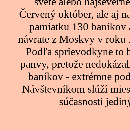
svete alebo najseverne
Červený október, ale aj na
pamiatku 130 baníkov a
návrate z Moskvy v roku 
Podľa sprievodkyne to b
panvy, pretože nedokázal
baníkov - extrémne pod
Návštevníkom slúží miest
súčasnosti jedi