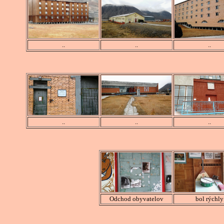
..
..
..
..
..
..
Odchod obyvatelov
bol rýchly