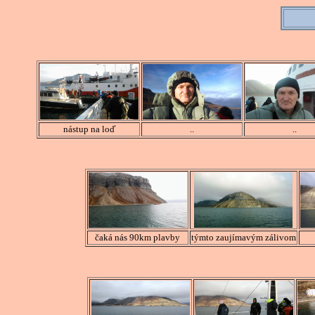
nástup na loď
..
..
čaká nás 90km plavby
týmto zaujímavým zálivom