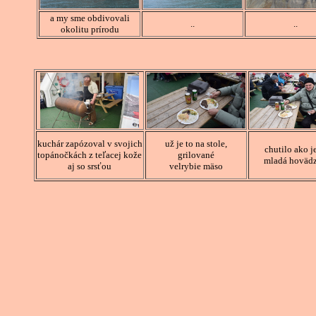
a my sme obdivovali
..
..
okolitu prírodu
kuchár zapózoval v svojich
už je to na stole,
chutilo ako 
topánočkách z teľacej kože
grilované
mladá hoväd
aj so srsťou
velrybie mäso