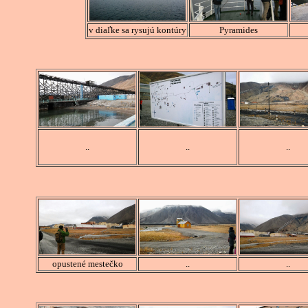
v diaľke sa rysujú kontúry
Pyramides
..
..
..
opustené mestečko
..
..