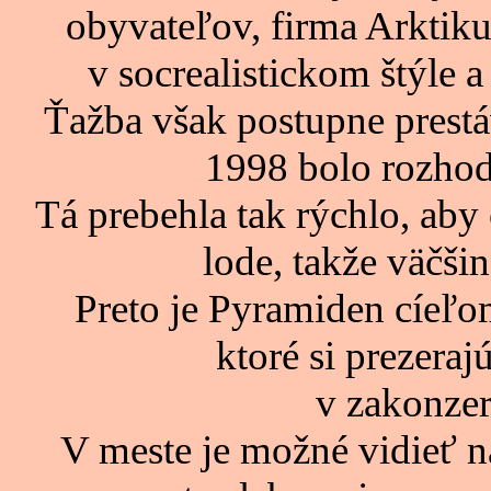
obyvateľov, firma Arktik
v socrealistickom štýle a
Ťažba však postupne prestáv
1998 bolo rozhod
Tá prebehla tak rýchlo, aby 
lode, takže väčšin
Preto je Pyramiden cíeľo
ktoré si prezeraj
v zakonze
V meste je možné vidieť n