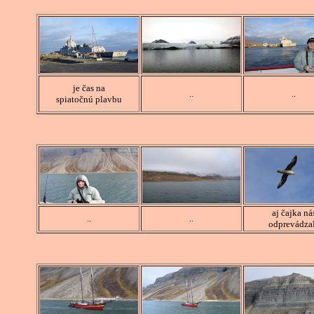
je čas na
..
..
spiatočnú plavbu
aj čajka ná
..
..
odprevádza