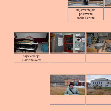
najsevernejšie
postavená
socha Lenina
najsevernejši
..
..
klavír na svete
..
..