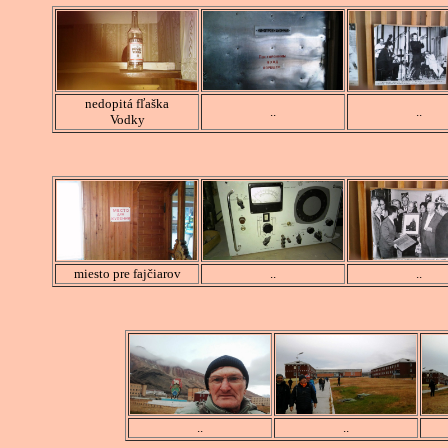
nedopitá fľaška
..
..
Vodky
miesto pre fajčiarov
..
..
..
..