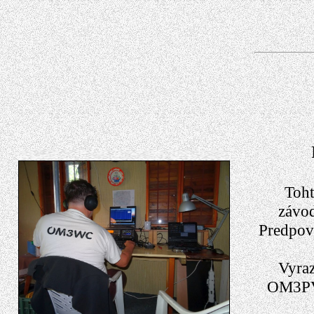
Toht
závod
Predpove
Vyra
OM3PV,