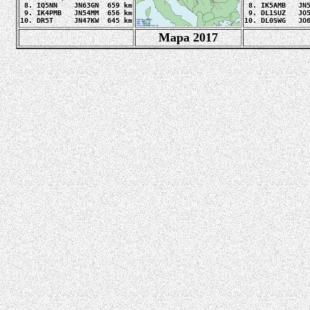
 8. IQ5NN    JN63GN  659 km

 8. IK5AMB   JN5
 9. IK4PMB   JN54MM  656 km

 9. DL1SUZ   JO5
10. DR5T     JN47KW  645 km
10. DL0SWG   JO
Mapa 2017