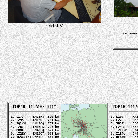
OM3PV
a už nám 
TOP 10 - 144 MHz - 2017
TOP 10 - 144 
 1. LZ7J     KN22HS  830 km

 1. LZ0C     KN2
 2. LZ9A     KN12UT  781 km

 2. LZ7J     KN2
 3. IQ1VM    JN44OQ  757 km

 3. 5P5T     JO6
 4. LZ6Z     KN13PK  705 km

 4. LZ4BF    KN2
 5. DR9A     JN48EQ  677 km

 5. IZ1ESM   JN4
 6. LZ2ZY    KN13OT  668 km

 6. I1BPU    JN4
 7. IK5CZI/4 JN54PF  664 km

 7. DL6WT    JN3