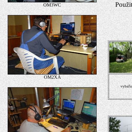
Použi
OM3WC
OM2XA
vybaľu