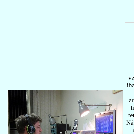
vz
ib
a
t
te
Ná