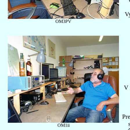
Vy
OM3PV
V 
Pr
OM1ii