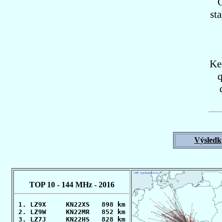
Č
st
Ke
q
Výsledk
TOP 10 - 144 MHz - 2016
 1. LZ9X     KN22XS   898 km

 2. LZ9W     KN22MR   852 km

 3. LZ7J     KN22HS   828 km
