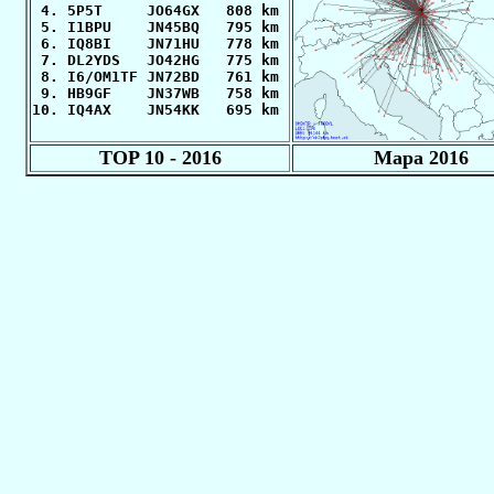
 4. 5P5T     JO64GX   808 km

 5. I1BPU    JN45BQ   795 km

 6. IQ8BI    JN71HU   778 km

 7. DL2YDS   JO42HG   775 km

 8. I6/OM1TF JN72BD   761 km

 9. HB9GF    JN37WB   758 km

10. IQ4AX    JN54KK   695 km 
TOP 10 - 2016
Mapa 2016