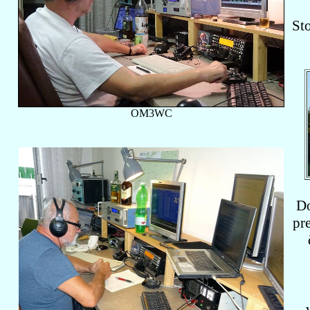
St
OM3WC
Do
pre